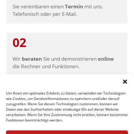
Sie vereinbaren einen
Termin
mit uns.
Telefonisch oder per E-Mail.
02
Wir
beraten
Sie und demonstrieren
online
die Rechner und Funktionen.
03
Um Ihnen ein optimales Erlebnis zu bieten, verwenden wir Technologien
wie Cookies, um Geräteinformationen zu speichern und/oder darauf
zuzugreifen. Wenn Sie diesen Technologien zustimmen, können wir
Daten wie das Surfverhalten oder eindeutige IDs auf dieser Website
Wenn wir Ihr Interesse geweckt haben,
verarbeiten. Wenn Sie Ihre Zustimmung nicht erteilen, können bestimmte
unterbreiten wir Ihnen gerne ein
Angebot
.
Funktionen beeinträchtigt werden.